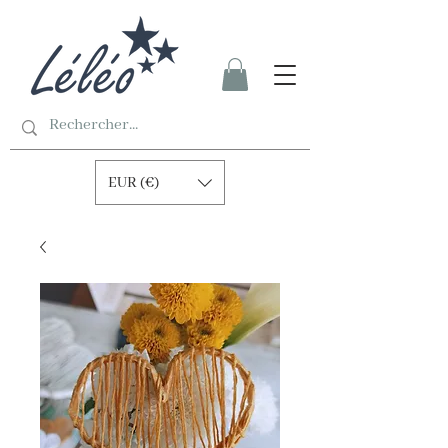
EUR (€)