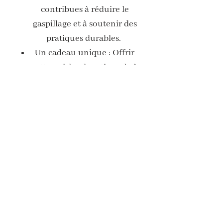
contribues à réduire le
gaspillage et à soutenir des
pratiques durables.
Un cadeau unique : Offrir
cette guirlande artisanale à
un proche est une manière
de lui montrer que tu te
soucies de l'environnement
tout en lui offrant une
pièce unique et faite avec
amour.