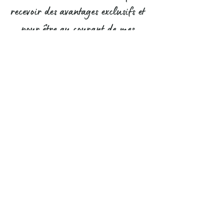
recevoir des avantages exclusifs et
pour être au courant de mes
nouveaux modèles uniques en
avant-première !
S'abonner
Pour me contacter, c'est par ici
Contact
CGV