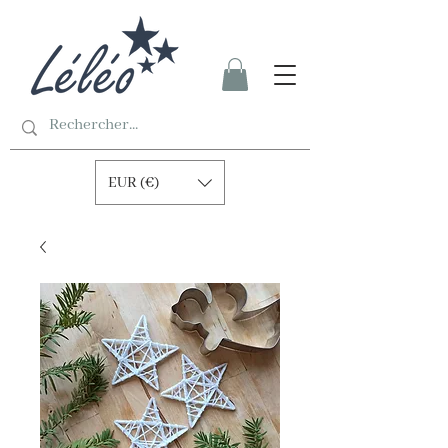
EUR (€)