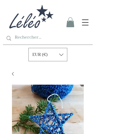
EUR (€)