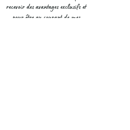
recevoir des avantages exclusifs et
pour être au courant de mes
nouveaux modèles uniques en
avant-première !
S'abonner
Pour me contacter, c'est par ici
Contact
CGV