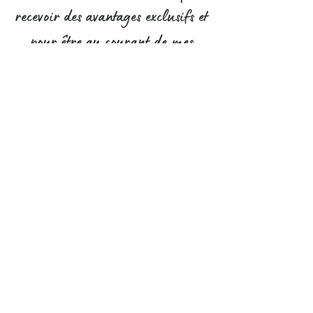
recevoir des avantages exclusifs et
pour être au courant de mes
nouveaux modèles uniques en
avant-première !
S'abonner
Pour me contacter, c'est par ici
Contact
CGV