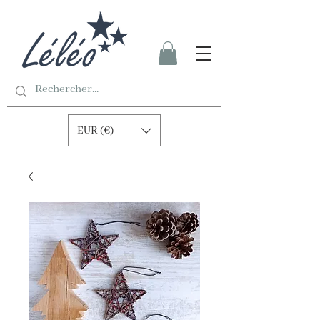
EUR (€)