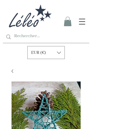
EUR (€)