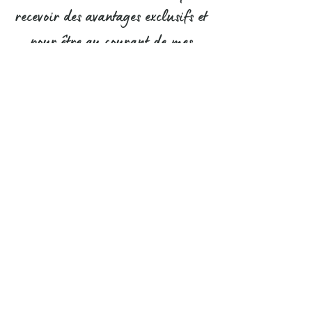
recevoir des avantages exclusifs et
pour être au courant de mes
nouveaux modèles uniques en
avant-première !
S'abonner
Pour me contacter, c'est par ici
Contact
CGV