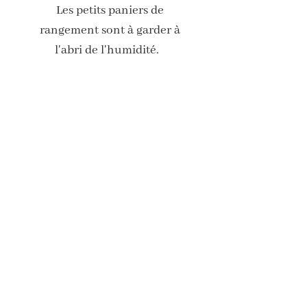
Les petits paniers de
rangement sont à garder à
l'abri de l'humidité.
Livraison offerte à partir de 15 euros
(vers la France)
Paiement sécurisé
Abonne-toi à ma newsletter pour
recevoir des avantages exclusifs et